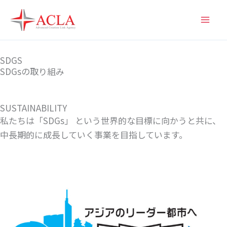
内
容
を
ス
SDGS
キ
SDGsの取り組み
ッ
プ
SUSTAINABILITY
私たちは「SDGs」 という世界的な目標に向かうと共に、
中長期的に成長していく事業を目指しています。