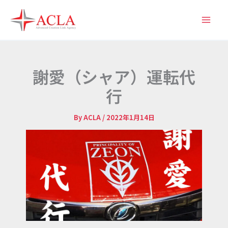
内
容
を
ス
キ
謝愛（シャア）運転代
ッ
行
プ
By
ACLA
/
2022年1月14日